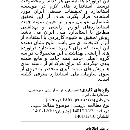
این فرآورده ها بایستی هر کدام از محصولات
توسط استاندارد های لازم در موسسه
استاندارد و تحقیقات صنعتی ایران مورد
استفاده قرار بگیرد. هدف از این تحقیق
شناسایی عوامل موثر بر تعیین نمونه جهت
استانداردهای لوازم آرایشی و بهداشتی
مطابق با استاندارد ملی ایران می باشد.
روش تحقیق به شیوه کاربردی با استفاده از
ابزار کتابخانه ای می باشد. نتایج نشان دهنده
این است که برای کاربرد استاندارد فراورده
های آرایشی بهداشتی، این محصولات در سه
گروه اصلی جامد نیمه جامد و مایع طبقه
بندی می­گردند که برای هرکدام از دسته بندی
ها روش های نمونه گیری منحصر به فردی از
سوی سازمان ملی استاندارد معرفی گشته
است.
واژه‌های کلیدی:
،
،
استاندارد
لوازم آرایشی و بهداشتی
استاندارد ملی ایران
(۶۸۵ دریافت)
متن کامل
[PDF 423 kb]
نوع مطالعه:
| موضوع مقاله:
پژوهشي
عمومى
دریافت: 1401/11/27 | پذیرش: 1401/12/10 |
انتشار: 1401/12/10
بازنشر اطلاعات