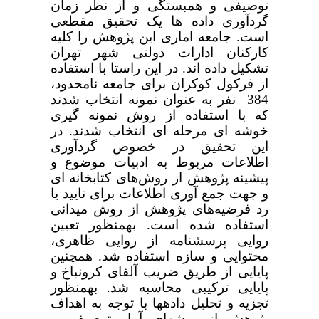
توصیفی و همبستگی و از نظر زمان
گردآوری داده ها یک تحقیق مقطعی
است. جامعه اماری این پژوهش را کلیه
کارکنان ادارات دولتی شهر تهران
تشکیل داده اند. در این راستا با استفاده
از فرکول کوکران برای جامعه نامحدود،
384 نفر به عنوان نمونه انتخاب شدند
که با استفاده از روش نمونه گیری
خوشه ای مرحله ای انتخاب شدند. در
این تحقیق در خصوص گردآوری
اطلاعات مربوط به ادبیات موضوع و
پیشینه پژوهش از روش‌های کتابخانه ای
و جهت جمع آوری اطلاعات برای تایید یا
رد فرضیه‌های پژوهش از روش میدانی
استفاده شده است. به­منظور تعیین
روایی پرسشنامه­ از روایی ظاهری،
محتوایی و سازه استفاده شد.
همچنین
پایایی از طریق ضریب آلفای کرونباخ
و
پایایی ترکیبی محاسبه شد.
به­منظور
تجزیه و تحلیل داده­ها با توجه به اهداف
پژوهش از روش­های آمار توصیفی و