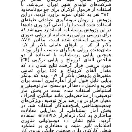
شرکت‌های تولیدی شهر تهران می‌باشد. با
استفاده از فرمول کوکران برای جوامع نامحدود
۳۸۴ نفر به عنوان نمونه برآورد گردید.
در این
پژوهش از روش نمونه‌گیری تصادفی طبقه‌ای
استفاده شده است. ابزار اصلی گردآوری داده‌ها
در این پژوهش پرسشنامه استاندارد می‌باشد که
برای بررسی روایی پرسشنامه از روایی صوری
و محتوایی استفاده شده است. مقادیر
AVE
بالاتر از ۰
۵ و بارهای عاملی بالاتر از ۰
٫
۷
٫
نشان‌دهنده روایی همگرای مناسب ابزار بودند.
همچنین پایایی پرسشنامه با استفاده از دو
شاخص آلفای کرونباخ و پایایی ترکیبی (
)
CR
مورد بررسی قرار گرفت. نتایج نشان داد که
مقدار آلفای کرونباخ و
CR
برای تمامی
متغیرهای پژوهش بالاتر از ۰
٫
۷ بوده که بیانگر
پایایی قابل قبول ابزار اندازه‌گیری است. برای
تجزیه و تحلیل داده‌ها از دو سطح آمار توصیفی و
استنباطی استفاده شده است. در بخش آمار
توصیفی، از شاخص‌هایی مانند میانگین، انحراف
معیار، فراوانی و درصد برای توصیف ویژگی‌های
جمعیت‌شناختی پاسخ‌دهندگان استفاده شد. در
بخش آمار استنباطی، از مدل‌یابی معادلات
ساختاری به کمک نرم‌افزار
SmartPLS
استفاده
گردید. نتایج نشان داد دوسوتوانی فناوری
اطلاعات تاثیر مثبت و معناداری بر عملکرد
شغلی کارکنان دارد. همچنین چابکی نیروی کار