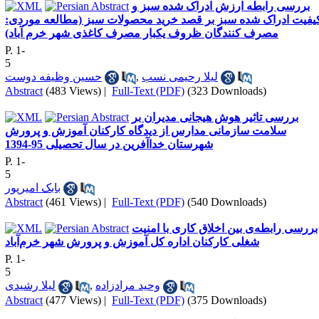
بررسی رابطه ارزش ادراک شده سبز و
یفیت ادراک شده سبز بر قصد خرید محصولات سبز (مطالعه موردی:
مصرف کنندگان ظروف یکبار مصرف کاغذی شهر خرم آباد)
P. 1-
5
لیلا رحیمی نسب
,
حسین وظیفه دوست
Abstract
(483 Views)
|
Full-Text (PDF)
(323 Downloads)
بررسی تاثیر هوش هیجانی مدیران بر
سلامت سازمانی مدارس از دیدگاه کارکنان آموزش و پرورش
شهرستان خداآفرین در سال تحصیلی 95-1394
P. 1-
5
بابک امیرپور
Abstract
(461 Views)
|
Full-Text (PDF)
(540 Downloads)
بررسی رابطه‌ی بین اخلاق کاری با امنیت
شغلی کارکنان اداره کل آموزش و پرورش شهر خرم‌آباد
P. 1-
5
وحید مرادزاده
,
لیلا رشیدی
Abstract
(477 Views)
|
Full-Text (PDF)
(375 Downloads)