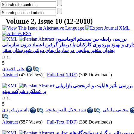
Volume 2, Issue 10 (12-2018)
بررسی رابطه بین سیستم اتوماسیون
داری و بهبود بهره‌وری کارکنان با درنظر گرفتن اعتماد درون سازمانی
بعنوان متغیر میانجی در سازمان‌های دولتی شهرستان سقز
P. 1-
5
علی احمدی
Abstract
(479 Views)
|
Full-Text (PDF)
(398 Downloads)
بررسی تأثیر قابلیت و اثربخشی بازاریابی
بر عملکرد شرکت مینو
P. 1-
5
مجتبی مالکی
,
سید جلال الدین غنچه
,
یاسمن فریدی
Abstract
(557 Views)
|
Full-Text (PDF)
(388 Downloads)
ررسي تاثير برگزاری نمایشگاه‌های تجاری