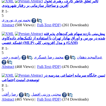
تاثیر تعلق خاطر کاری، رهبری تحول
آفرین و ساختار سازمانی بر رفتار شهروندی
P. 1-
5
نجمه نوری نوروزی
Abstract
(508 Views)
|
Full-Text (PDF)
(261 Downloads)
پیش‌بینی بازده سهام شرکت‌های پذیرفته
شده در بورس و اوراق بهادار تهران با استفاده از تکنیک‌های داده‌کاوی
(شبکه عصبی (MLP) و مدل افزودنی کلی (GAM)
P. 1-
5
عبدالمجید دهقان
,
محمد رضا عسگری
,
راضیه رجبی
Abstract
(468 Views)
|
Full-Text (PDF)
(476 Downloads)
تبیین جایگاه سرمایه اجتماعی مدرسه در
توسعه‌ی امنیت اجتماعی
P. 1-
5
مجتبی وزینی افضل
,
رضا رأفتی
Abstract
(465 Views)
|
Full-Text (PDF)
(374 Downloads)