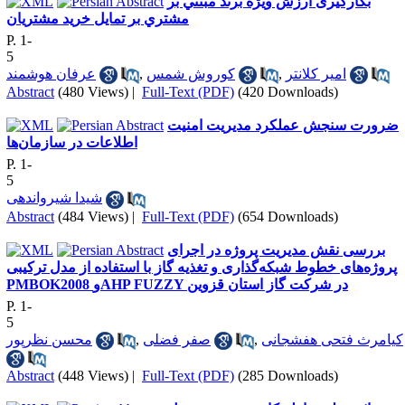
بکارگیری ارزش ويژه برند مبتني بر
مشتري بر تمايل خريد مشتريان
P. 1-
5
امیر کلانتر
,
کوروش شمس
,
عرفان هوشمند
Abstract
(480 Views)
|
Full-Text (PDF)
(420 Downloads)
ضرورت سنجش عملکرد مدیریت امنیت
اطلاعات در سازمان‌ها
P. 1-
5
شیدا شیرواندهی
Abstract
(484 Views)
|
Full-Text (PDF)
(654 Downloads)
بررسی نقش مدیریت پروژه در اجرای
پروژه‌های خطوط شبکه‌گذاری و تغذیه گاز با استفاده از مدل ترکیبی
PMBOK2008 وAHP FUZZY در شرکت گاز استان قزوین
P. 1-
5
کیامرث فتحی هفشجانی
,
صفر فضلی
,
محسن نظرپور
Abstract
(448 Views)
|
Full-Text (PDF)
(285 Downloads)