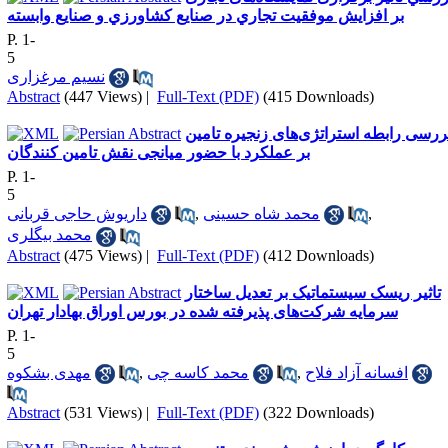
بر افزايش موفقيت تجاري در صنايع كشاورزي و صنايع وابسته
P. 1-
5
نسیم مرغزاری
Abstract
(447 Views)
|
Full-Text (PDF)
(415 Downloads)
ررسی رابطه استراتژی‌های زنجیره تامین
بر عملکرد با حضور میانجی نقش تامین کنندگان
P. 1-
5
,
محمد شاه حسینی
,
داریوش حاجی قربانی
محمد بیگلری
Abstract
(475 Views)
|
Full-Text (PDF)
(412 Downloads)
تاثیر ریسک سیستماتیک بر تعدیل ساختار
سرمایه شرکت‌های پذیرفته شده در بورس اوراق بهادار تهران
P. 1-
5
افسانه آزاد فلاح
,
محمد کاسه چی
,
مهدی بشکوه
Abstract
(531 Views)
|
Full-Text (PDF)
(322 Downloads)