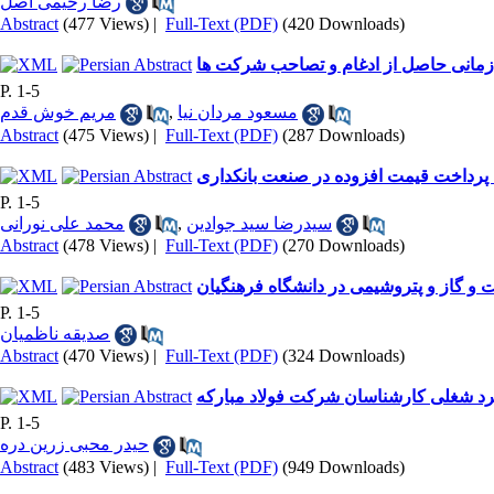
رضا رحیمی اصل
Abstract
(477 Views)
|
Full-Text (PDF)
(420 Downloads)
ازمانی حاصل از ادغام و تصاحب شرکت ها
P. 1-5
مریم خوش قدم
,
مسعود مردان نیا
Abstract
(475 Views)
|
Full-Text (PDF)
(287 Downloads)
 پرداخت قیمت افزوده در صنعت بانکداری
P. 1-5
محمد علی نورانی
,
سیدرضا سید جوادین
Abstract
(478 Views)
|
Full-Text (PDF)
(270 Downloads)
و گاز و پتروشیمی در دانشگاه فرهنگیان
P. 1-5
صدیقه ناظمیان
Abstract
(470 Views)
|
Full-Text (PDF)
(324 Downloads)
رد شغلی کارشناسان شرکت فولاد مبارکه
P. 1-5
حیدر محبی زرین دره
Abstract
(483 Views)
|
Full-Text (PDF)
(949 Downloads)