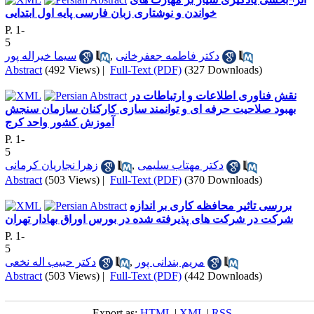
خواندن و نوشتاری زبان فارسی پایه اول ابتدایی
P. 1-
5
سیما خیراله پور
,
دکتر فاطمه جعفرخانی
Abstract
(492 Views)
|
Full-Text (PDF)
(327 Downloads)
نقش فناوری اطلاعات و ارتباطات در
بهبود صلاحیت حرفه ای و توانمند سازی کارکنان سازمان سنجش
آموزش کشور واحد کرج
P. 1-
5
زهرا نجاریان کرمانی
,
دکتر مهتاب سلیمی
Abstract
(503 Views)
|
Full-Text (PDF)
(370 Downloads)
بررسی تاثیر محافظه کاری بر اندازه
شرکت در شرکت های پذیرفته شده در بورس اوراق بهادار تهران
P. 1-
5
دکتر حبیب اله نخعی
,
مریم بندانی پور
Abstract
(503 Views)
|
Full-Text (PDF)
(442 Downloads)
Export as:
HTML
|
XML
|
RSS