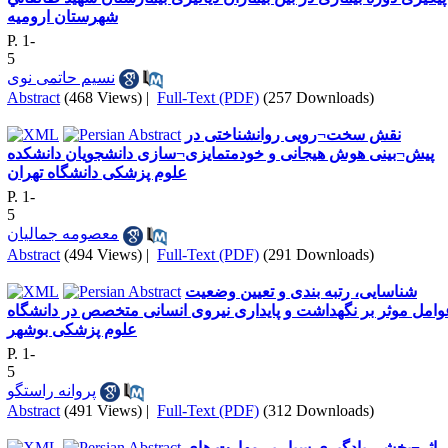
شهرستان ارومیه
P. 1-
5
نسیم حاتمی نوی
Abstract
(468 Views)
|
Full-Text (PDF)
(257 Downloads)
نقش سخت¬رویی روانشناختی در
پیش¬بینی هوش هیجانی و خودمتمایزی¬سازی دانشجویان دانشکده
علوم پزشکی دانشگاه تهران
P. 1-
5
معصومه جمالیان
Abstract
(494 Views)
|
Full-Text (PDF)
(291 Downloads)
شناسایی، رتبه بندی و تعیین وضعیت
وامل موثر بر نگهداشت و پایداری نیروی انسانی متخصص در دانشگاه
علوم پزشکی بوشهر
P. 1-
5
پروانه راستگو
Abstract
(491 Views)
|
Full-Text (PDF)
(312 Downloads)
اثر¬بخشی یادگیری سیار بر مهارت های