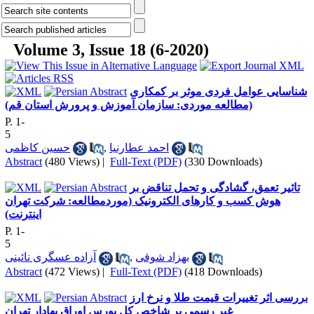
Volume 3, Issue 18 (6-2020)
شناسایی عوامل فردی موثر بر کمکاری
(مطالعه موردی: سازمان آموزش و پرورش استان قم)
P. 1-
5
حسین کاظمی
,
احمد عطارنیا
Abstract
(480 Views)
|
Full-Text (PDF)
(330 Downloads)
تاثیر تعمق، گشادگی و تحمل تناقض بر
هوش کسب و کارهای الکترونیک (موردمطالعه: شرکت تهران
اینترنت)
P. 1-
5
آزاده عسگری نائینی
,
بهزاد شوقی
Abstract
(472 Views)
|
Full-Text (PDF)
(418 Downloads)
بررسی اثر تغییرات قیمت طلا و نرخ ارز
غیر رسمی بر شاخص کل بورس اوراق بهادار تهران