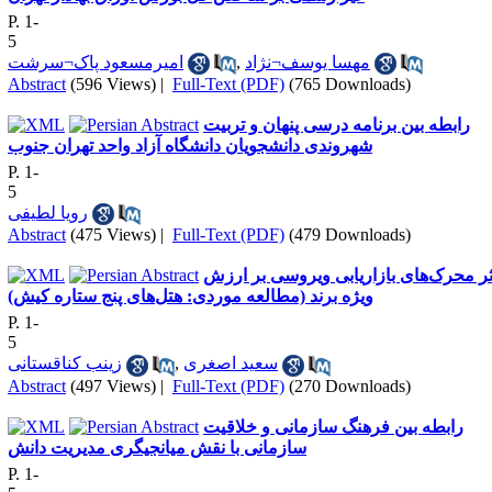
P. 1-
5
امیرمسعود پاک¬سرشت
,
مهسا یوسف¬نژاد
Abstract
(596 Views)
|
Full-Text (PDF)
(765 Downloads)
رابطه بین برنامه درسی پنهان و تربیت
شهروندی دانشجویان دانشگاه آزاد واحد تهران جنوب
P. 1-
5
رویا لطیفی
Abstract
(475 Views)
|
Full-Text (PDF)
(479 Downloads)
ثر محرک‌های بازاریابی ویروسی بر ارزش
ویژه برند (مطالعه موردی: هتل‌های پنج ستاره کیش)
P. 1-
5
زینب کناقستانی
,
سعید اصغری
Abstract
(497 Views)
|
Full-Text (PDF)
(270 Downloads)
رابطه بین فرهنگ سازمانی و خلاقیت
سازمانی با نقش میانجیگری مدیریت دانش
P. 1-