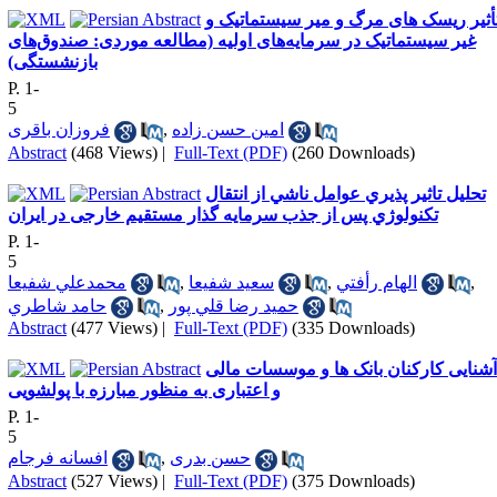
أثیر ریسک های مرگ و میر سیستماتیک و
غیر سیستماتیک در سرمایه‌های اولیه (مطالعه موردی: صندوق‌های
بازنشستگی)
P. 1-
5
امین حسن زاده
,
فروزان باقری
Abstract
(468 Views)
|
Full-Text (PDF)
(260 Downloads)
تحليل تاثير پذيري عوامل ناشي از انتقال
تكنولوژي پس از جذب سرمایه گذار مستقیم خارجی در ایران
P. 1-
5
,
الهام رأفتي
,
سعيد شفيعا
,
محمدعلي شفيعا
حميد رضا قلي پور
,
حامد شاطري
Abstract
(477 Views)
|
Full-Text (PDF)
(335 Downloads)
آشنایی کارکنان بانک ها و موسسات مالی
و اعتباری به منظور مبارزه با پولشویی
P. 1-
5
حسن بدری
,
افسانه فرجام
Abstract
(527 Views)
|
Full-Text (PDF)
(375 Downloads)