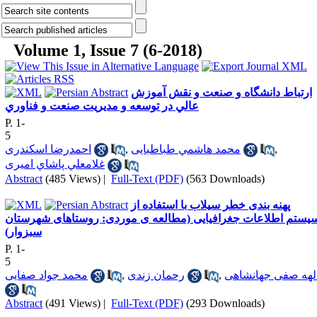
Volume 1, Issue 7 (6-2018)
ارتباط دانشگاه و صنعت و نقش آموزش
عالي در توسعه و مديريت صنعت و فناوري
P. 1-
5
,
محمد هاشمي طباطبايی
,
احمدرضا اسكندری
غلامعلي پاشاي اميری
Abstract
(485 Views)
|
Full-Text (PDF)
(563 Downloads)
پهنه بندی خطر سیلاب با استفاده از
یستم اطلاعات جغرافیایی (مطالعه ی موردی: روستاهای شهرستان
سبزوار)
P. 1-
5
لهه صفی جهانشاهی
,
رحمان زندی
,
محمد جواد صفایی
Abstract
(491 Views)
|
Full-Text (PDF)
(293 Downloads)