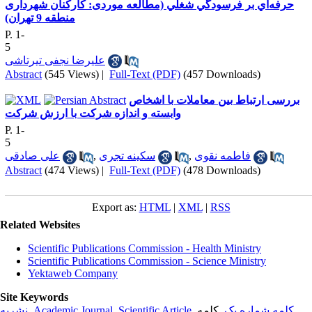
حرفه‌اي بر فرسودگي شغلي (مطالعه موردی: کارکنان شهرداری
منطقه 9 تهران)
P. 1-
5
علیرضا نجفی تیرتاشی
Abstract
(545 Views)
|
Full-Text (PDF)
(457 Downloads)
بررسی ارتباط بین معاملات با اشخاص
وابسته و اندازه شرکت با ارزش شرکت
P. 1-
5
فاطمه نقوی
,
سکینه تجری
,
علی صادقی
Abstract
(474 Views)
|
Full-Text (PDF)
(478 Downloads)
Export as:
HTML
|
XML
|
RSS
Related Websites
Scientific Publications Commission - Health Ministry
Scientific Publications Commission - Science Ministry
Yektaweb Company
Site Keywords
کلمه شماره یک
, کلمه
,
Scientific Article
,
Academic Journal
,
نشریه