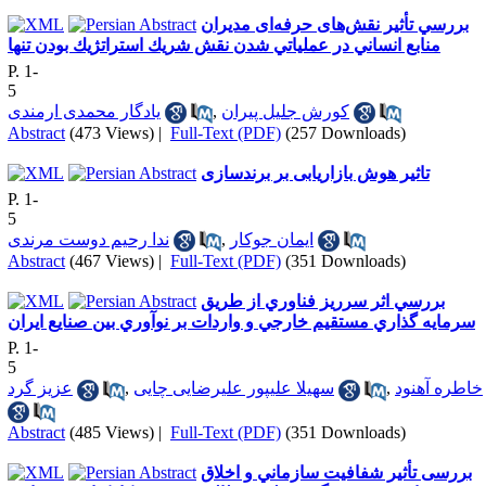
بررسي تأثیر نقش‌های حرفه‌ای مديران
منابع انساني در عملياتي شدن نقش شريك استراتژيك بودن تنها
P. 1-
5
کورش جلیل پیران
,
یادگار محمدی ارمندی
Abstract
(473 Views)
|
Full-Text (PDF)
(257 Downloads)
تاثیر هوش بازاریابی بر برندسازی
P. 1-
5
ایمان جوکار
,
ندا رحیم دوست مرندی
Abstract
(467 Views)
|
Full-Text (PDF)
(351 Downloads)
بررسي اثر سرريز فناوري از طريق
سرمايه گذاري مستقيم خارجي و واردات بر نوآوري بين صنايع ايران
P. 1-
5
خاطره آهنود
,
سهیلا علیپور علیرضایی چایی
,
عزیز گرد
Abstract
(485 Views)
|
Full-Text (PDF)
(351 Downloads)
بررسی تأثير شفافيت سازماني و اخلاق