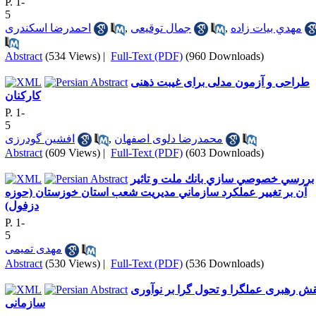
P. 1-
5
احمدرضا اسكندری
,
جمال توقيعی
,
مهدي بيات زاده
Abstract
(534 Views)
|
Full-Text (PDF)
(960 Downloads)
طراحی و آزمون مدلی برای غیبت ذهنی
کارکنان
P. 1-
5
افشین گودرزی
,
محمدرضا دلوی اصفهان
Abstract
(609 Views)
|
Full-Text (PDF)
(603 Downloads)
بررسي خصوصي سازي بانك ملت و تاثير
آن بر تغيير عملكرد سازماني مديريت شعب استان خوزستان (حوزه
دزفول)
P. 1-
5
مهدی تمیمی
Abstract
(530 Views)
|
Full-Text (PDF)
(536 Downloads)
قش رهبری عملگرا و تحول گرا بر نوآوری
سازمانی