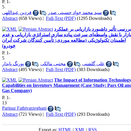
P. 1-
5
فردین عبداللهی
,
سید محمد جواد حسینی صدر
Abstract
(658 Views)
|
Full-Text (PDF)
(1295 Downloads)
بررسی تأثیر داشبورد بازاریابی بر عملکرد
ازار با نقش واسطه‌ای سرعت پیاده سازی استراتژی بازاریابی و عدم
اطمینان تکنولوژیکی (مطالعه موردی: تأمین کنندگان شرکت ایران
خودرو)
P. 1-
5
پورنگ پایدار
,
مجتبی مالکی
,
علی گلشنی
Abstract
(495 Views)
|
Full-Text (PDF)
(383 Downloads)
The Impact of Information Technolog
Capabilities on Inventory Management (Case Study: Pars Oil an
Gas Company)
P. 1-
13
Parinaz Fathivarzeghani
Abstract
(721 Views)
|
Full-Text (PDF)
(293 Downloads)
Export as:
HTML
|
XML
|
RSS