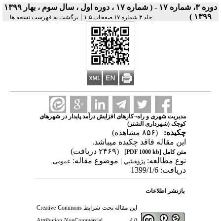
دوره ۳، شماره ۱۷ - ( شماره ۱۷ ، دوره اول ، سال سوم ، بهار ۱۳۹۹
|
۱۳۹۹ )
جلد ۳ شماره ۱۷ صفحات ۵-۱
برگشت به فهرست نسخه ها
مدیریت شهری و راه¬کارهای افزایش درآمد پایدار در شهرهای
کوچک (شهرداری الشتر)
چکیده:
(۸۵۶ مشاهده)
این مقاله فاقد چکیده می​باشد.
(۲۴۶۹ دریافت)
متن کامل
[PDF 1000 kb]
نوع مطالعه:
| موضوع مقاله:
پژوهشي
عمومى
دریافت: 1399/1/6
بازنشر اطلاعات
این مقاله تحت شرایط
Creative Commons
Attribution-NonCommercial 4.0