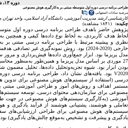
دوره ۱۳، شماره ۳۳ - ( ۳-۱۴۰۳ )
طراحی برنامه درسی دوره اول متوسطه مبتنی بر به‌کارگیری هوش مصنوعی
مرضیه سادات اصفهانی
کارشناسی ارشد مدیریت آموزشی، دانشگاه آزاد اسلامی، واحد تهران مر
چکیده:
(۱۸۴۱ مشاهده)
پژوهش حاضر باهدف طراحی برنامه درسی دوره اول متوسطه
حاظ هدف کاربردی، به لحاظ نوع داده‌­ها کیفی و همچنین ب
ارجی (2020-2024)
بود. روش نمونه­‌گیری
غیر تصادفی هدفمن
دل پریزما بود
. ابزار جمع‌آوری داده­‌ها فیش‌برداری و
مرور سی
27 موردی بر اساس مدل پریزما و همین‌طور به‌منظور محاسبه 
ودن ابزار بود
. شیوه تجزیه‌وتحلیل داده­‌ها، تحلیل مضمون 
V2020
بود. یافته‌­های نشان داد، طراحی برنامه درسی دو
درسی
(استفاده از سیستم‌های هوش مصنوعی برای تدوین 
ستمر اهداف و روش‌های آموز و طراحی آموزشی مبتنی
صنوعی برای
سازمان‌دهی محتوای درسی
، توسعه سیستم‌های
آموزشی
(به‌کارگیری سیستم‌­های هوش مصنوعی در جهت طراح
عاملی و هوشمند، پشتیبانی هوشمند از فرآیند یادگیری و
سیستم‌های هوش مصنوعی برای طراحی ارزشیابی‌های سفارش
یادگیری و پیشرفت و تشخیص به‌موقع چالش‌های یادگیری)
بود.