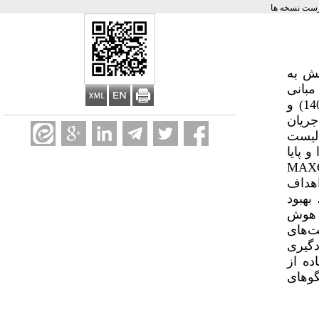
ست نسخه ها
ش به
 مبانی
نظری و پیشینه مرتبط با طراحی برنامه درسی مبتنی بر به‌کارگیری هوش مصنوعی در پایگاه‌­های داده داخلی (1400-1403) و
جریان
‌لیست
 پایا
MAX
اهداف
هبود
 هوش
ت‌های
دگیری
ده از
وهای