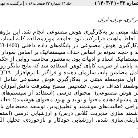
|
جلد ۱۳ شماره ۳۳ صفحات ۱۶-۱
برگشت به فهر
کزی، تهران، ایران
 مبتنی بر به‌کارگیری هوش مصنوعی انجام شد. این پژوه
ه لحاظ ماهیت فراترکیب بود. جامعه موردمطالعه
کلیه اسناد،
د و حجم نمونه بر اساس حذف سیستماتیک بر اساس نمودار 
ستماتیک اسناد و ادبیات
بود.
به‌منظور محاسبه روایی از چک
پایایی از ضریب کاپای کوهن استفاده شد که نتایج بیانگر روا و
شامل
مضامین پایه، سازمان دهنده و فراگیر با نرم‌افزار
QDA-
ره اول متوسطه مبتنی بر به‌کارگیری هوش مصنوعی شامل 
هوشمند اهداف درسی، تشخیص سطح پیشرفت دانش‌آموزان، ب
 بر هوش مصنوعی)؛
محتوای درسی
(استفاده از سیستم‌های
 پیشنهاددهنده محتوا و
تولید و بهبود محتوای هوشمند)؛ فعالی
ی فعالیت‌های هوشمند و تطبیق‌پذیر، توسعه محیط‌های یا
 هوشمند سازی مدیریت کلاس درس) و
ارزشیابی درسی
(استفا
ی‌سازی شده، ارزشیابی خودکار و بازخوردی، تحلیل الگ