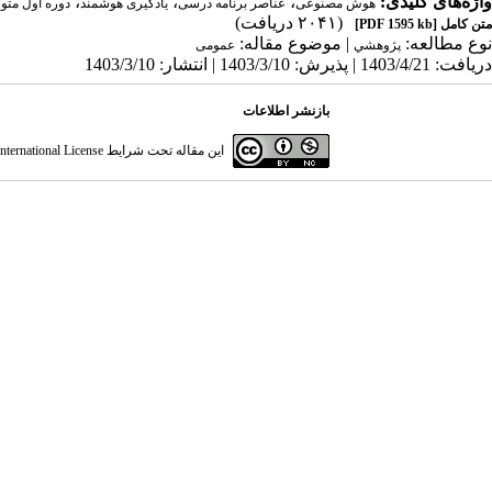
واژه‌های کلیدی:
،
،
،
هوش مصنوعی
عناصر برنامه درسی
یادگیری هوشمند
دوره اول مت
(۲۰۴۱ دریافت)
متن کامل
[PDF 1595 kb]
نوع مطالعه:
| موضوع مقاله:
پژوهشي
عمومى
دریافت: 1403/4/21 | پذیرش: 1403/3/10 | انتشار: 1403/3/10
بازنشر اطلاعات
این مقاله تحت شرایط
ternational License