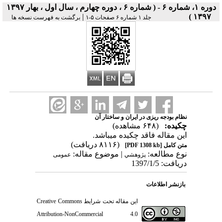
دوره ۱، شماره ۶ - ( شماره ۶ ، دوره چهارم ، سال اول ، بهار ۱۳۹۷
|
۱۳۹۷ )
جلد ۱ شماره ۶ صفحات ۵-۱
برگشت به فهرست نسخه ها
نظام بودجه ریزی در ایران و ساختار آن
چکیده:
(۶۴۸ مشاهده)
این مقاله فاقد چکیده می​باشد.
(۸۱۱۶ دریافت)
متن کامل
[PDF 1308 kb]
نوع مطالعه:
| موضوع مقاله:
پژوهشي
عمومى
دریافت: 1397/1/5
بازنشر اطلاعات
این مقاله تحت شرایط
Creative Commons
Attribution-NonCommercial 4.0