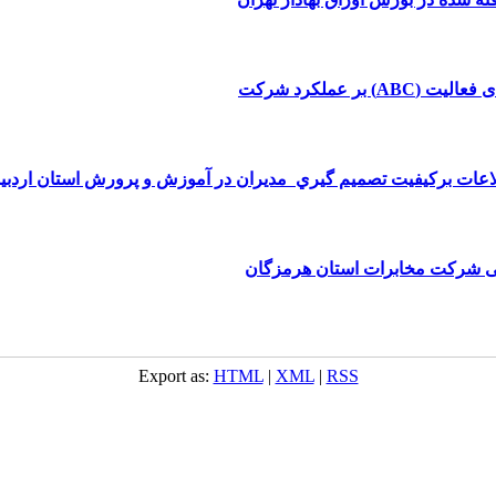
بر عملکرد شرکت
طلاعات بركيفيت تصميم گيري  مديران در آموزش و پرورش استان اردبي
لی شرکت مخابرات استان هرمزگان
Export as:
HTML
|
XML
|
RSS