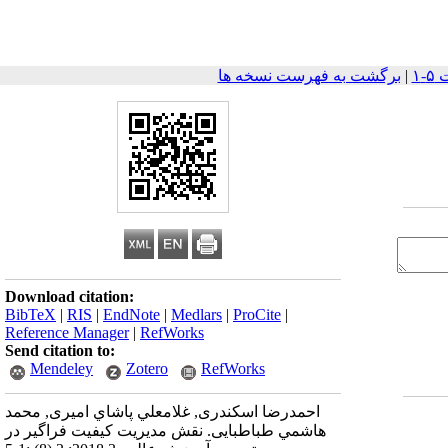
|
برگشت به فهرست نسخه ها
Download citation:
BibTeX
|
RIS
|
EndNote
|
Medlars
|
ProCite
|
Reference Manager
|
RefWorks
Send citation to:
Mendeley
Zotero
RefWorks
احمدرضا اسكندری, غلامعلي پاشاي اميری, محمد
هاشمي طباطبايی. نقش مديريت كيفيت فراگير در