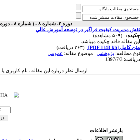
دوره ۲، شماره ۸ - ( شماره ۸ ، دوره اول ، سال دوم ، پاییز ۱۳۹۷ ۱۳۹۷ )
نقش مديريت كيفيت فراگير در توسعه آموزش عالي
چکیده:
(۵۰۹ مشاهده)
این مقاله فاقد چکیده می​باشد.
متن کامل
[PDF 1143 kb]
(۲۶۳ دریافت)
نوع مطالعه:
پژوهشي
| موضوع مقاله:
عمومى
دریافت: 1397/7/3
ارسال نظر درباره این مقاله : نام کاربری ی
بازنشر اطلاعات