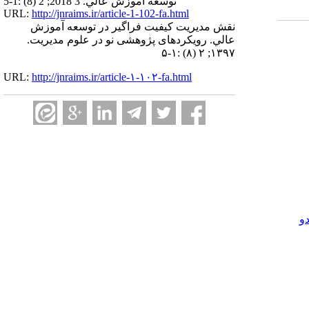
توسعه آموزش عالي. 3 2018; 2 (8) :1-5
URL:
http://jnraims.ir/article-1-102-fa.html
نقش مديريت كيفيت فراگير در توسعه آموزش
عالي. رویکردهای پژوهشی نو در علوم مدیریت.
۱۳۹۷; ۲ (۸) :۱-۵
URL:
http://jnraims.ir/article-۱-۱۰۲-fa.html
و