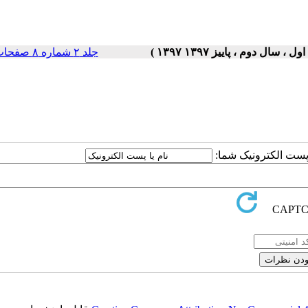
جلد ۲ شماره ۸ صفحات ۵-۱
ا پست الکترونیک شما: