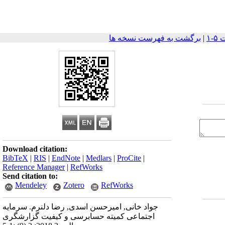
|
برگشت به فهرست نسخه ها
Download citation:
BibTeX
|
RIS
|
EndNote
|
Medlars
|
ProCite
|
Reference Manager
|
RefWorks
Send citation to:
Mendeley
Zotero
RefWorks
جواد خانی, امیرحسن اسدی, رضا دلنرم. سرمایه
اجتماعی کمیته حسابرسی و کیفیت گزارشگری