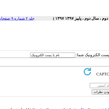
جلد ۲ شماره ۹ صفحات ۵-۱
ا پست الکترونیک شما: