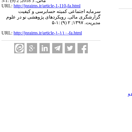
مالی. 3 2018; 2 (9) :1-5
URL:
http://jnraims.ir/article-1-110-fa.html
سرمایه اجتماعی کمیته حسابرسی و کیفیت
گزارشگری مالی. رویکردهای پژوهشی نو در علوم
مدیریت. ۱۳۹۷; ۲ (۹) :۱-۵
URL:
http://jnraims.ir/article-۱-۱۱۰-fa.html
و