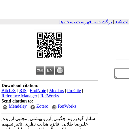
|
برگشت به فهرست نسخه ها
Download citation:
BibTeX
|
RIS
|
EndNote
|
Medlars
|
ProCite
|
Reference Manager
|
RefWorks
Send citation to:
Mendeley
Zotero
RefWorks
ساناز گودرزوند چگینی, آرزو بهشتی, مجتبی ارزیده,
علیرضا طلایی, فائزه هدایت نظری. تاثیر تسهیم