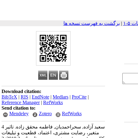
|
برگشت به فهرست نسخه ها
Download citation:
BibTeX
|
RIS
|
EndNote
|
Medlars
|
ProCite
|
Reference Manager
|
RefWorks
Send citation to:
Mendeley
Zotero
RefWorks
سعید آزاده, سحراحمدیان, فاطمه محقق زاده. تاثیر 4
متغیر، رضایت مشتری، اعتماد، قطعیت و تبلیغات