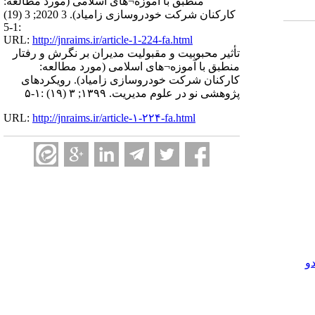
منطبق با آموزه¬های اسلامی (مورد مطالعه:
کارکنان شرکت خودروسازی زامیاد). 3 2020; 3 (19)
:1-5
URL:
http://jnraims.ir/article-1-224-fa.html
تأثیر محبوبیت و مقبولیت مدیران بر نگرش و رفتار
منطبق با آموزه¬های اسلامی (مورد مطالعه:
کارکنان شرکت خودروسازی زامیاد). رویکردهای
پژوهشی نو در علوم مدیریت. ۱۳۹۹; ۳ (۱۹) :۱-۵
URL:
http://jnraims.ir/article-۱-۲۲۴-fa.html
و