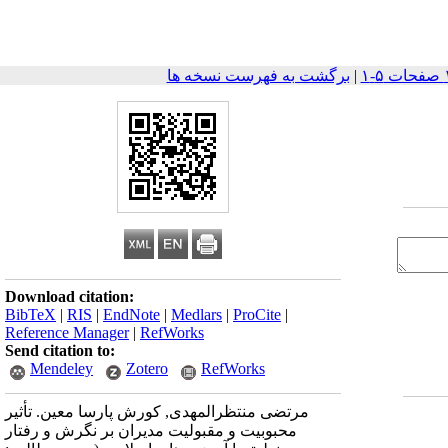
|
برگشت به فهرست نسخه ها
Download citation:
BibTeX
|
RIS
|
EndNote
|
Medlars
|
ProCite
|
Reference Manager
|
RefWorks
Send citation to:
Mendeley
Zotero
RefWorks
مرتضی منتظرالمهدی, کورش پارسا معین. تأثیر
محبوبیت و مقبولیت مدیران بر نگرش و رفتار