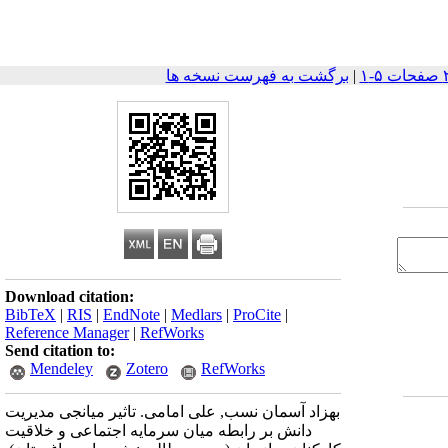
|
برگشت به فهرست نسخه ها
Download citation:
BibTeX
|
RIS
|
EndNote
|
Medlars
|
ProCite
|
Reference Manager
|
RefWorks
Send citation to:
Mendeley
Zotero
RefWorks
بهزاد آسمان نسب, علی امامی. تاثیر میانجی مدیریت
دانش بر رابطه میان سرمایه اجتماعی و خلاقیت