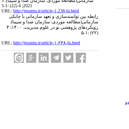
سازمانی(مطالعه موردی: سازمان صدا و سیما). 3
2021; 4 (22) :1-5
URL:
http://jnraims.ir/article-1-238-fa.html
رابطه بین توانمندسازی و تعهد سازمانی با چابکی
سازمانی(مطالعه موردی: سازمان صدا و سیما).
رویکردهای پژوهشی نو در علوم مدیریت. ۱۴۰۰; ۴
(۲۲) :۱-۵
URL:
http://jnraims.ir/article-۱-۲۳۸-fa.html
و