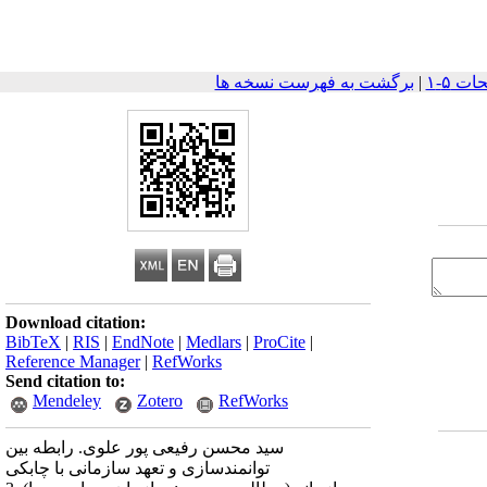
|
برگشت به فهرست نسخه ها
Download citation:
BibTeX
|
RIS
|
EndNote
|
Medlars
|
ProCite
|
Reference Manager
|
RefWorks
Send citation to:
Mendeley
Zotero
RefWorks
سید محسن رفیعی پور علوی. رابطه بین
توانمندسازی و تعهد سازمانی با چابکی