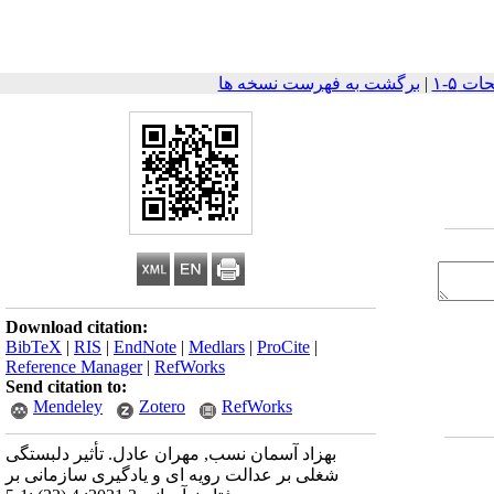
|
برگشت به فهرست نسخه ها
Download citation:
BibTeX
|
RIS
|
EndNote
|
Medlars
|
ProCite
|
Reference Manager
|
RefWorks
Send citation to:
Mendeley
Zotero
RefWorks
بهزاد آسمان نسب, مهران عادل. تأثیر دلبستگی
شغلی بر عدالت رویه ای و یادگیری سازمانی بر