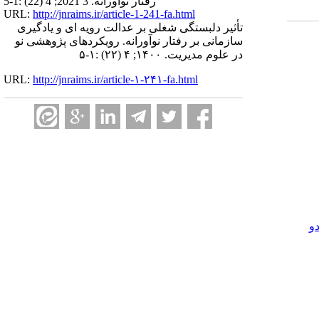
رفتار نوآورانه. 3 2021; 4 (22) :1-5
URL:
http://jnraims.ir/article-1-241-fa.html
تأثیر دلبستگی شغلی بر عدالت رویه ای و یادگیری
سازمانی بر رفتار نوآورانه. رویکردهای پژوهشی نو
در علوم مدیریت. ۱۴۰۰; ۴ (۲۲) :۱-۵
URL:
http://jnraims.ir/article-۱-۲۴۱-fa.html
و