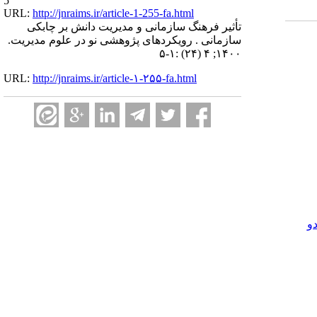
5
URL:
http://jnraims.ir/article-1-255-fa.html
تأثیر فرهنگ‌ سازمانی و مدیریت دانش بر چابکی
سازمانی . رویکردهای پژوهشی نو در علوم مدیریت.
۱۴۰۰; ۴ (۲۴) :۱-۵
URL:
http://jnraims.ir/article-۱-۲۵۵-fa.html
و