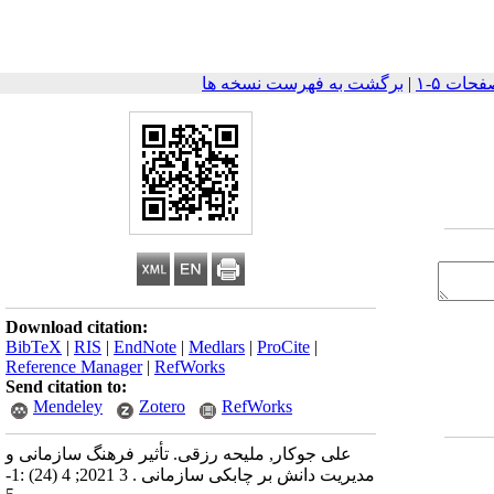
|
برگشت به فهرست نسخه ها
Download citation:
BibTeX
|
RIS
|
EndNote
|
Medlars
|
ProCite
|
Reference Manager
|
RefWorks
Send citation to:
Mendeley
Zotero
RefWorks
علی جوکار, ملیحه رزقی. تأثیر فرهنگ‌ سازمانی و
مدیریت دانش بر چابکی سازمانی . 3 2021; 4 (24) :1-