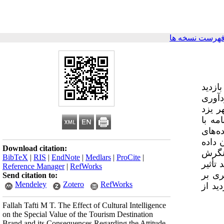
فهرست نسخه ها
زدید
آوری
ر یزد
مه با
ه‌های
 داده
Download citation:
 نگرش
BibTeX
|
RIS
|
EndNote
|
Medlars
|
ProCite
|
تأثیر
Reference Manager
|
RefWorks
ری بر
Send citation to:
Mendeley
Zotero
RefWorks
ید از
Fallah Tafti M T. The Effect of Cultural Intelligence
on the Special Value of the Tourism Destination
Brand and its Consequences Regarding the Attitude