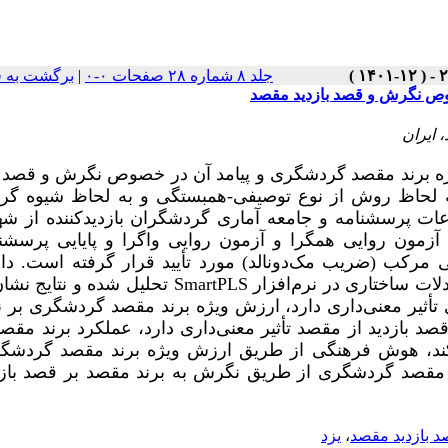
جلد ۸ شماره ۲۸ صفحات ۰-۰
|
برگشت به 
وص نگرش و قصد بازدید مقصد
 ایران
برند مقصد گردشگری و پیامد آن در خصوص نگرش و قصد با
 لحاظ روش از نوع توصیفی-همبستگی و به لحاظ شیوه گرد
ات پرسشنامه و جامعه آماری گردشگران بازدیدکننده از شه
آزمون روایی همگرا و آزمون روایی واگرا و پایایی پرسشنا
ایی مرکب (ضریب مک‌دونالد) مورد تأیید قرار گرفته است. داد
SmartPLS
تحلیل شده و نتایج نشان
ثیر معنی‌داری دارد، ارزش ویژه برند مقصد گردشگری بر
صد بازدید از مقصد تأثیر معنی‌داری دارد، عملکرد برند مقصد 
‌کند، هوش فرهنگی از طریق ارزش ویژه برند مقصد گردشگ
رند مقصد گردشگری از طریق نگرش به برند مقصد بر قصد بازد
د بازدید مقصد
،
یزد