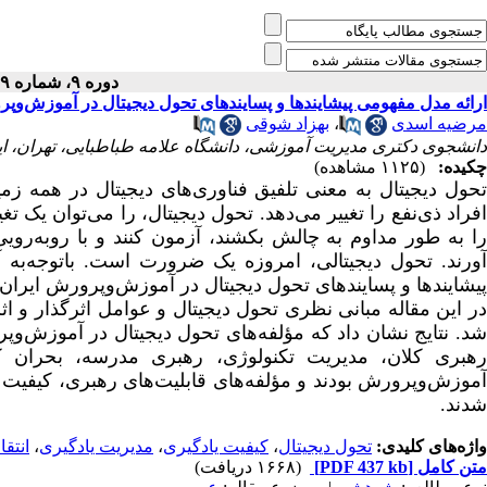
دوره ۹، شماره ۲۹ - ( ۳-۱۴۰۲ )
ارائه مدل مفهومی پیشایندها و پسایندهای تحول دیجیتال در آموزش‌وپ
مرضیه اسدی
،
بهزاد شوقی
دانشجوی دکتری مدیریت آموزشی، دانشگاه علامه طباطبایی، تهران، ای
چکیده:
(۱۱۲۵ مشاهده)
حول دیجیتال
به معنی تلفیق فناوری‌های دیجیتال در همه ز
افراد ذی‌نفع را تغییر می‌دهد. تحول دیجیتال، را می‌توان یک 
را به طور مداوم به چالش بکشند، آزمون کنند و با روبه‌ر
آورند. تحول دیجیتالی، امروزه یک ضرورت است. باتوجه‌ب
پیشایندها و پسایندهای تحول دیجیتال در آموزش‌وپرورش ایران ب
ر این مقاله مبانی نظری
تحول دیجیتال
و عوامل اثرگذار و اثر
د.
نتایج نشان داد که
مؤلفه‌های تحول دیجیتال در آموزش‌و
رهبری کلان، مدیریت تکنولوژی، رهبری مدرسه، بحران کر
آموزش‌وپرورش بودند و مؤلفه‌های قابلیت‌های رهبری، کیفیت یا
شدند.
واژه‌های کلیدی:
تحول دیجیتال
،
کیفیت یادگیری
،
مدیریت یادگیری
،
انتقا
متن کامل
[PDF 437 kb]
(۱۶۶۸ دریافت)