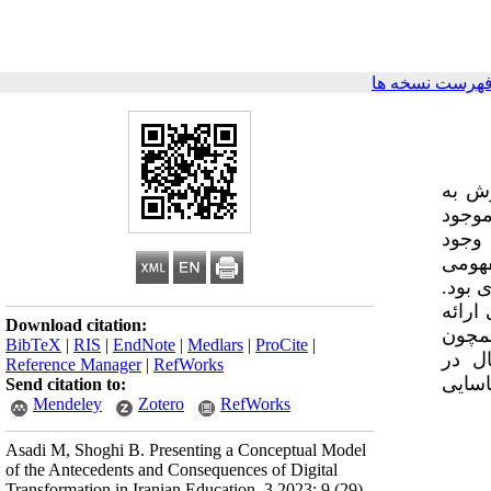
فهرست نسخه ها
زش به
موجود
 وجود
فهومی
 بود.
ارائه
Download citation:
همچون
BibTeX
|
RIS
|
EndNote
|
Medlars
|
ProCite
|
ل در
Reference Manager
|
RefWorks
اسایی
Send citation to:
Mendeley
Zotero
RefWorks
Asadi M, Shoghi B. Presenting a Conceptual Model
of the Antecedents and Consequences of Digital
Transformation in Iranian Education. 3 2023; 9 (29)