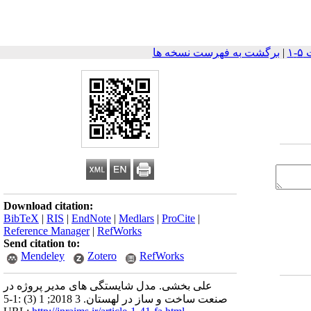
|
برگشت به فهرست نسخه ها
Download citation:
BibTeX
|
RIS
|
EndNote
|
Medlars
|
ProCite
|
Reference Manager
|
RefWorks
Send citation to:
Mendeley
Zotero
RefWorks
علی بخشی. مدل شایستگی های مدیر پروژه در
صنعت ساخت و ساز در لهستان. 3 2018; 1 (3) :1-5