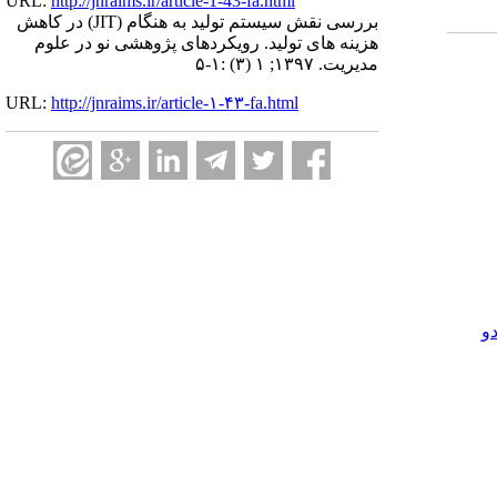
URL:
http://jnraims.ir/article-1-43-fa.html
بررسی نقش سیستم تولید به هنگام (JIT) در کاهش
هزینه های تولید. رویکردهای پژوهشی نو در علوم
مدیریت. ۱۳۹۷; ۱ (۳) :۱-۵
URL:
http://jnraims.ir/article-۱-۴۳-fa.html
و