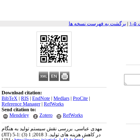
|
برگشت به فهرست نسخه ها
Download citation:
BibTeX
|
RIS
|
EndNote
|
Medlars
|
ProCite
|
Reference Manager
|
RefWorks
Send citation to:
Mendeley
Zotero
RefWorks
مهدی عباسی. بررسی نقش سیستم تولید به هنگام
(JIT) در کاهش هزینه های تولید. 3 2018; 1 (3) :1-5