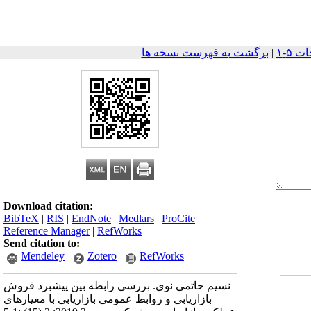
|
برگشت به فهرست نسخه ها
Download citation:
BibTeX
|
RIS
|
EndNote
|
Medlars
|
ProCite
|
Reference Manager
|
RefWorks
Send citation to:
Mendeley
Zotero
RefWorks
نسیم حاتمی نوی. بررسی رابطه بین پیشبرد فروش
بازاریابی و روابط عمومی بازاریابی با معیارهای