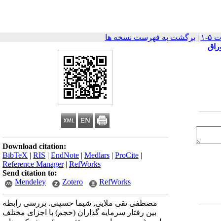
|
برگشت به فهرست نسخه ها
راق
Download citation:
BibTeX
|
RIS
|
EndNote
|
Medlars
|
ProCite
|
Reference Manager
|
RefWorks
Send citation to:
Mendeley
Zotero
RefWorks
مصطفی تقی ملایی, شیما حسینی. بررسی رابطه
بین رفتار سرمایه گذاران (حجم) با اجزای مختلف