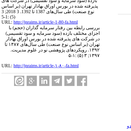
بازده (سود سرمایه و سود تقسیمی) در شرکت های
پذیرفته شده در بورس اوراق بهادار تهران (بر اساس
نوع صنعت) طی سال‌های 1387 تا 1392. 3 2018; 3
(5) :1-5
URL:
http://jnraims.ir/article-1-80-fa.html
بررسی رابطه بین رفتار سرمایه گذاران (حجم) با
اجزای مختلف بازده (سود سرمایه و سود تقسیمی)
در شرکت های پذیرفته شده در بورس اوراق بهادار
تهران (بر اساس نوع صنعت) طی سال‌های ۱۳۸۷ تا
۱۳۹۲. رویکردهای پژوهشی نو در علوم مدیریت.
۱۳۹۷; ۳ (۵) :۱-۵
URL:
http://jnraims.ir/article-۱-۸۰-fa.html
و