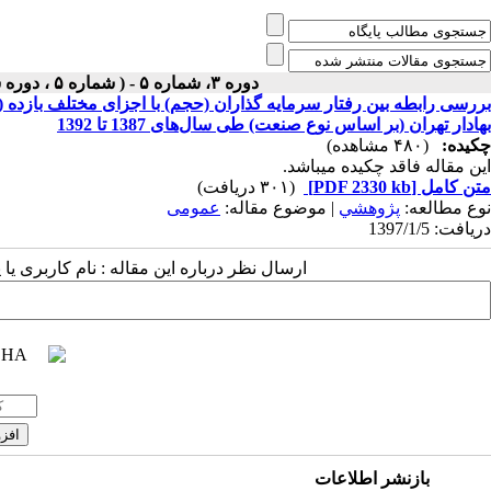
دوره ۳، شماره ۵ - ( شماره ۵ ، دوره سوم ، سال سوم ، بهار ۱۳۹۷ ۱۳۹۷ )
بررسی رابطه بین رفتار سرمایه گذاران (حجم) با اجزای مختلف بازده
بهادار تهران (بر اساس نوع صنعت) طی سال‌های 1387 تا 1392
چکیده:
(۴۸۰ مشاهده)
این مقاله فاقد چکیده می​باشد.
متن کامل
[PDF 2330 kb]
(۳۰۱ دریافت)
نوع مطالعه:
پژوهشي
| موضوع مقاله:
عمومى
دریافت: 1397/1/5
ارسال نظر درباره این مقاله : نام کاربری ی
بازنشر اطلاعات