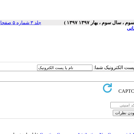
جلد ۳ شماره ۵ صفحات ۵-۱
انی
ا پست الکترونیک شما: