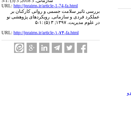
سازمانی. 3 2018; 3 (5) :1-5
URL:
http://jnraims.ir/article-1-74-fa.html
بررسی تاثیر سلامت جسمی و روانی کارکنان بر
عملکرد فردی و سازمانی. رویکردهای پژوهشی نو
در علوم مدیریت. ۱۳۹۷; ۳ (۵) :۱-۵
URL:
http://jnraims.ir/article-۱-۷۴-fa.html
و