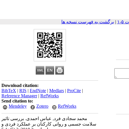
|
برگشت به فهرست نسخه ها
Download citation:
BibTeX
|
RIS
|
EndNote
|
Medlars
|
ProCite
|
Reference Manager
|
RefWorks
Send citation to:
Mendeley
Zotero
RefWorks
محمد سجادی فرد, عباس احمدی. بررسی تاثیر
سلامت جسمی و روانی کارکنان بر عملکرد فردی و