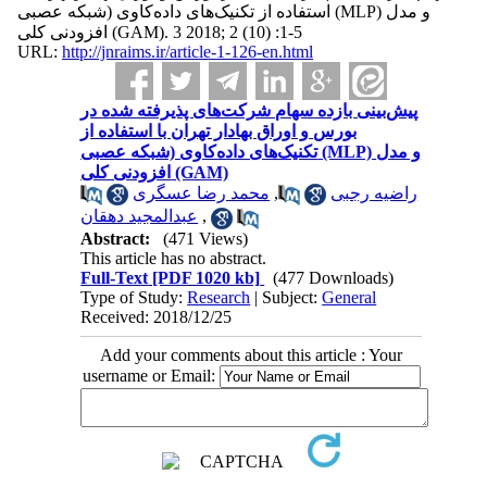
استفاده از تکنیک‌های داده‌کاوی (شبکه عصبی (MLP) و مدل
افزودنی کلی (GAM). 3 2018; 2 (10) :1-5
URL:
http://jnraims.ir/article-1-126-en.html
پیش‌بینی بازده سهام شرکت‌های پذیرفته شده در
بورس و اوراق بهادار تهران با استفاده از
تکنیک‌های داده‌کاوی (شبکه عصبی (MLP) و مدل
افزودنی کلی (GAM)
محمد رضا عسگری
,
راضیه رجبی
عبدالمجید دهقان
,
Abstract:
(471 Views)
This article has no abstract.
Full-Text
[PDF 1020 kb]
(477 Downloads)
Type of Study:
Research
| Subject:
General
Received: 2018/12/25
Add your comments about this article : Your
username or Email: