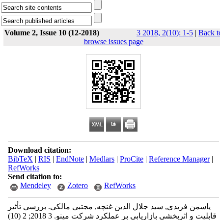
Volume 2, Issue 10 (12-2018)
3 2018, 2(10): 1-5
|
Back t
browse issues page
Download citation:
BibTeX
|
RIS
|
EndNote
|
Medlars
|
ProCite
|
Reference Manager
|
RefWorks
Send citation to:
Mendeley
Zotero
RefWorks
یاسمن فریدی, سید جلال الدین غنچه, مجتبی مالکی. بررسی تأثیر
قابلیت و اثربخشی بازاریابی بر عملکرد شرکت مینو. 3 2018; 2 (10)